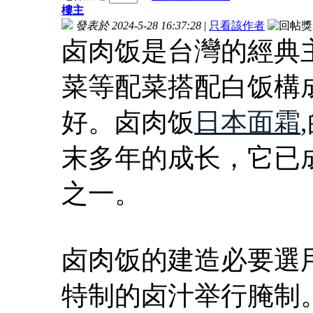
樓主
發表於 2024-5-28 16:37:28
|
只看該作者
卤肉饭是台灣的經典
菜等配菜搭配白饭構
好。卤肉饭
日本面霜
末多年的成长，它已
之一。
卤肉饭的建造必要選
特制的卤汁举行腌制