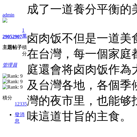
成了一道養分平衡的
admin
1
卤肉饭不但是一道美
萬
2905
2907
主題
帖子
積
在台灣，每一個家庭
分
管理員
庭還會将卤肉饭作為
及台灣各地，各個季
灣的夜市里，也能够
積分
12335
味這道甘旨的主食。
發消
息