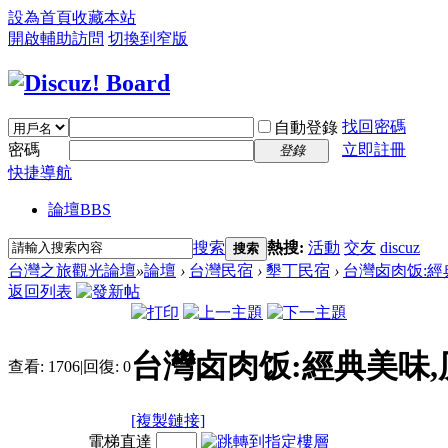
設為首頁
收藏本站
開啟輔助訪問
切換到窄版
找回密碼
自動登錄
密碼
立即註冊
登錄
快捷導航
論壇
BBS
搜索
熱搜:
活動
交友
discuz
搜索
台灣之旅觀光論壇
»
論壇
›
台灣民宿
›
墾丁民宿
›
台灣卤肉饭:經
返回列表
台灣卤肉饭:經典美味
查看:
1706
|
回復:
0
[複製鏈接]
電梯直達