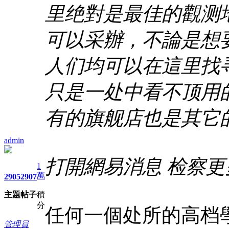
里绝對是最佳的觀测
可以采辦，不論是想
人们均可以在這里找
只是一处中看不顶用
有的旗舰店也是其它
admin
打開網易消息 检察更
1
萬
2905
2907
主題
帖子
積
分
任何一個处所的高档
管理員