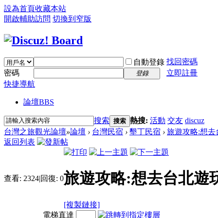
設為首頁
收藏本站
開啟輔助訪問
切換到窄版
找回密碼
自動登錄
密碼
立即註冊
登錄
快捷導航
論壇
BBS
搜索
熱搜:
活動
交友
discuz
搜索
台灣之旅觀光論壇
»
論壇
›
台灣民宿
›
墾丁民宿
›
旅遊攻略:想去台
返回列表
旅遊攻略:想去台北遊
查看:
2324
|
回復:
0
[複製鏈接]
電梯直達