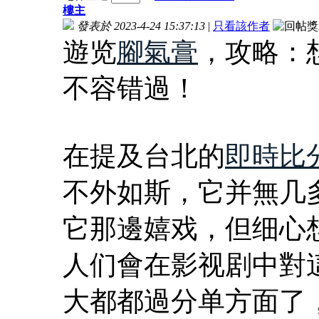
樓主
發表於 2023-4-24 15:37:13
|
只看該作者
遊览
腳氣膏
，攻略：
不容错過！
在提及台北的
即時比
不外如斯，它并無几
它那邊嬉戏，但细心
人们會在影视剧中對
大都都過分单方面了