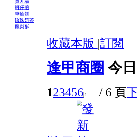
貢丸湯
蚵仔煎
車輪餅
珍珠奶茶
鳳梨酥
收藏本版
|
訂閱
逢甲商圈
今日
1
2
3
4
5
6
/ 6 頁