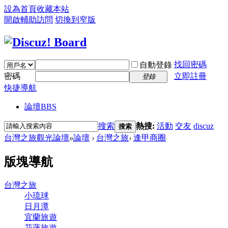
設為首頁
收藏本站
開啟輔助訪問
切換到窄版
找回密碼
自動登錄
密碼
立即註冊
登錄
快捷導航
論壇
BBS
搜索
熱搜:
活動
交友
discuz
搜索
台灣之旅觀光論壇
»
論壇
›
台灣之旅
›
逢甲商圈
版塊導航
台灣之旅
小琉球
日月潭
宜蘭旅遊
花蓮旅遊