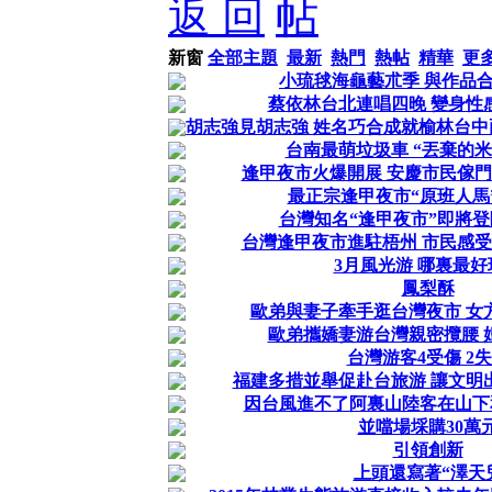
返 回
新窗
全部主題
最新
熱門
熱帖
精華
更
小琉毬海龜藝朮季 與作品
蔡依林台北連唱四晚 變身性
胡志強見胡志強 姓名巧合成就榆林台中
台南最萌垃圾車 “丟棄的米
逢甲夜市火爆開展 安慶市民傢
最正宗逢甲夜市“原班人馬
台灣知名“逢甲夜市”即將
台灣逢甲夜市進駐梧州 市民感受
3月風光游 哪裏最好
鳳梨酥
歐弟與妻子牽手逛台灣夜市 女
歐弟攜嬌妻游台灣親密攬腰 
台灣游客4受傷 2
福建多措並舉促赴台旅游 讓文明
因台風進不了阿裏山陸客在山下
並噹場埰購30萬
引領創新
上頭還寫著“澤天